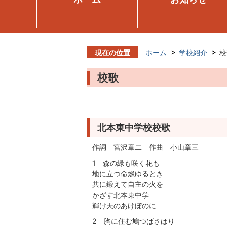
現在の位置
ホーム
学校紹介
校
校歌
北本東中学校校歌
作詞 宮沢章二 作曲 小山章三
1 森の緑も咲く花も
地に立つ命燃ゆるとき
共に鍛えて自主の火を
かざす北本東中学
輝け天のあけぼのに
2 胸に住む鳩つばさはり